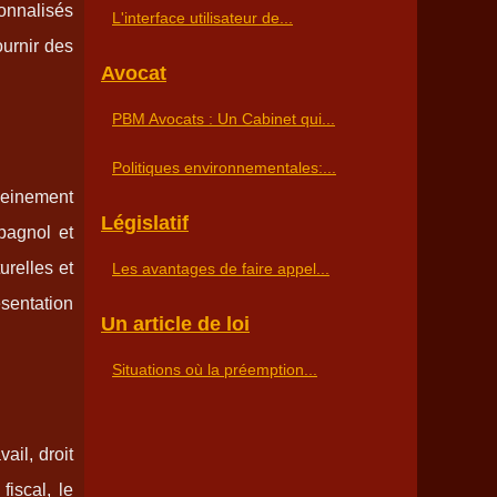
onnalisés
L'interface utilisateur de...
ournir des
Avocat
PBM Avocats : Un Cabinet qui...
Politiques environnementales:...
leinement
Législatif
pagnol et
urelles et
Les avantages de faire appel...
sentation
Un article de loi
Situations où la préemption...
ail, droit
fiscal, le