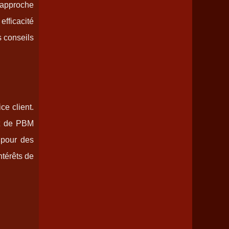
e approche
fficacité
s conseils
ce client.
nt de PBM
 pour des
térêts de